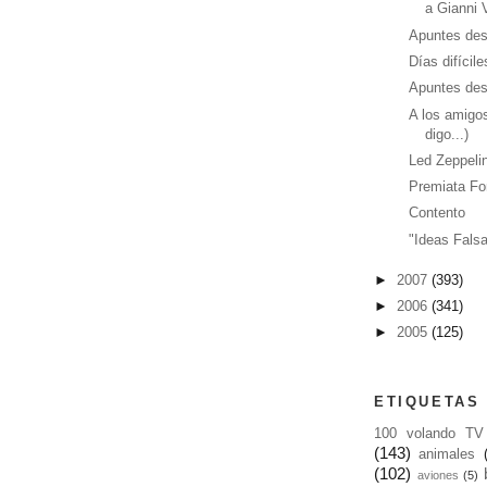
a Gianni V
Apuntes desd
Días difícile
Apuntes des
A los amigos
digo...)
Led Zeppelin
Premiata Fo
Contento
"Ideas Fals
►
2007
(393)
►
2006
(341)
►
2005
(125)
ETIQUETAS
100 volando TV
(143)
animales
(102)
aviones
(5)