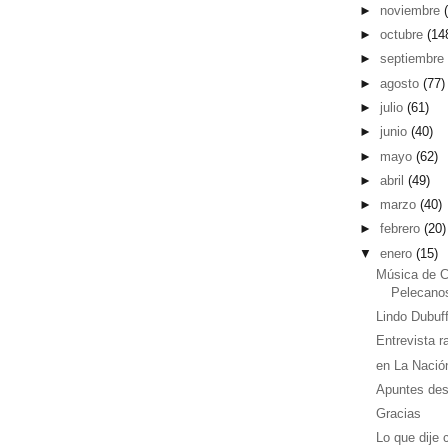
►
noviembre
►
octubre
(14
►
septiembr
►
agosto
(77)
►
julio
(61)
►
junio
(40)
►
mayo
(62)
►
abril
(49)
►
marzo
(40)
►
febrero
(20)
▼
enero
(15)
Música de C
Pelecano
Lindo Dubuf
Entrevista ra
en La Nació
Apuntes desd
Gracias
Lo que dije 