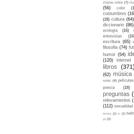
charlas online
(7)
ch
(56)
color
(
costumbres
(16
cultura
(64)
(18)
diccionario
(86)
ecología
(16)
entrevistas
(16
escritura
(65)
filosofia
(74)
fu
id
humor
(54)
(120)
internet
libros
(371
música
(62)
películas
notas
(4)
poesía
(18)
preguntas
relevamientos
(
(112)
sexualidad
twit
textos
(2)
tv
(2)
yo
(3)