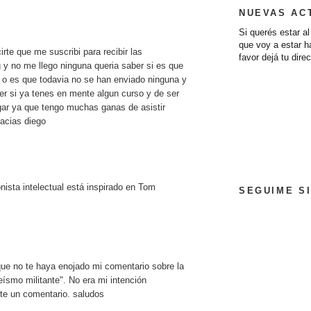
NUEVAS AC
Si querés estar a
que voy a estar 
irte que me suscribi para recibir las
favor dejá tu dire
 y no me llego ninguna queria saber si es que
 o es que todavia no se han enviado ninguna y
r si ya tenes en mente algun curso y de ser
ugar ya que tengo muchas ganas de asistir
acias diego
ionista intelectual está inspirado en Tom
SEGUIME SI
que no te haya enojado mi comentario sobre la
ateísmo militante". No era mi intención
te un comentario. saludos