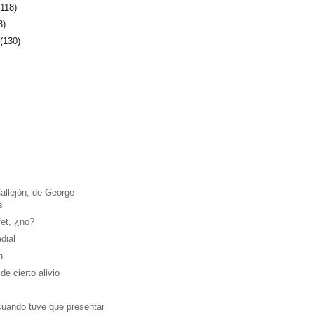
(118)
8)
e
(130)
allejón, de George
s
fet, ¿no?
dial
n
e cierto alivio
cuando tuve que presentar