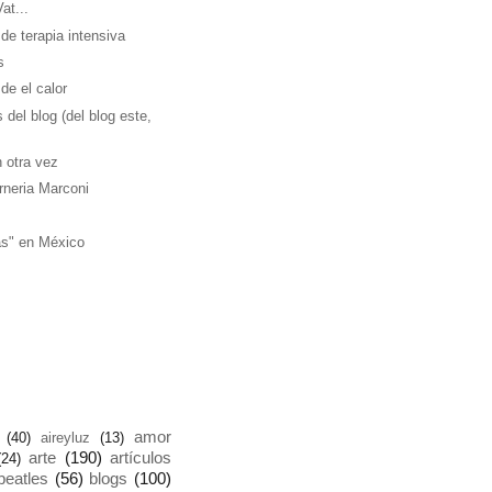
at...
e terapia intensiva
s
de el calor
 del blog (del blog este,
 otra vez
rneria Marconi
as" en México
amor
(40)
aireyluz
(13)
arte
(190)
artículos
(24)
beatles
(56)
blogs
(100)