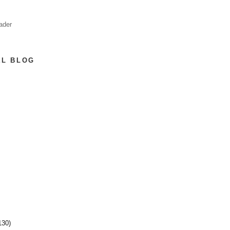
ader
EL BLOG
130)