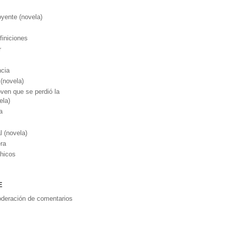
yente (novela)
finiciones
r
ncia
(novela)
oven que se perdió la
ela)
a
l (novela)
ra
chicos
E
moderación de comentarios