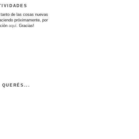
TIVIDADES
l tanto de las cosas nuevas
haciendo próximamente, por
cción
aquí
. Gracias!
 QUERÉS...