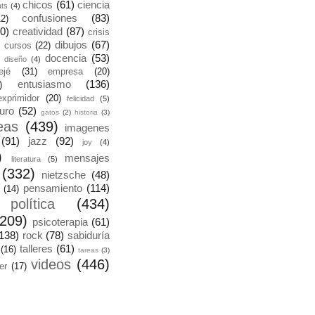
chicos
(61)
ciencia
ats
(4)
confusiones
(83)
12)
0)
creatividad
(87)
crisis
dibujos
(67)
cursos
(22)
docencia
(53)
diseño
(4)
ejé
(31)
empresa
(20)
entusiasmo
(136)
)
exprimidor
(20)
felicidad
(5)
turo
(52)
gatos
(2)
historia
(3)
eas
(439)
imagenes
(91)
jazz
(92)
joy
(4)
)
mensajes
literatura
(5)
(332)
nietzsche
(48)
pensamiento
(114)
(14)
política
(434)
(209)
psicoterapia
(61)
138)
rock
(78)
sabiduría
talleres
(61)
(16)
tareas
(3)
videos
(446)
ter
(17)