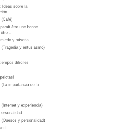
: Ideas sobre la
ción
 (Café)
 parait être une bonne
être ...
miedo y miseria
 (Tragedia y entusiasmo)
iempos difíciles
pelotas!
 (La importancia de la
 (Internet y experiencia)
personalidad
7 (Quesos y personalidad)
ntil