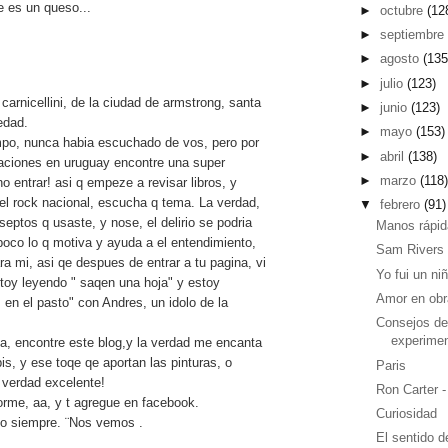
e es un queso...
►
octubre
(12
►
septiembr
►
agosto
(135
►
julio
(123)
carnicellini, de la ciudad de armstrong, santa
►
junio
(123)
edad.
►
mayo
(153)
po, nunca habia escuchado de vos, pero por
►
abril
(138)
aciones en uruguay encontre una super
►
marzo
(118
no entrar! asi q empeze a revisar libros, y
del rock nacional, escucha q tema. La verdad,
▼
febrero
(91)
eptos q usaste, y nose, el delirio se podria
Manos rápid
poco lo q motiva y ayuda a el entendimiento,
Sam Rivers
a mi, asi qe despues de entrar a tu pagina, vi
Yo fui un niñ
stoy leyendo " saqen una hoja" y estoy
Amor en obr
 en el pasto" con Andres, un idolo de la
Consejos de
experimen
a, encontre este blog,y la verdad me encanta
is, y ese toqe qe aportan las pinturas, o
Paris
 verdad excelente!
Ron Carter -
orme, aa, y t agregue en facebook.
Curiosidad
to siempre. ¨Nos vemos .
El sentido d