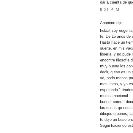
daría cuenta de qu
9:31 P. M.
Anónimo dijo...
holaa! soy eugenia 
fe. De 16 años de 
Hasta hace un tiem
suerte, en mis vac
libreria, y no pude 
encontre filosofia 
muy bueno los cons
decir, q eso es un 
va, porlo menos par
mas libros, y ya e
esperando " tirados
musica nacional.
bueno, como t deci
las cosas qe escrib
dibujos q pones, la
te dejo un beso en
Segui haciendo es