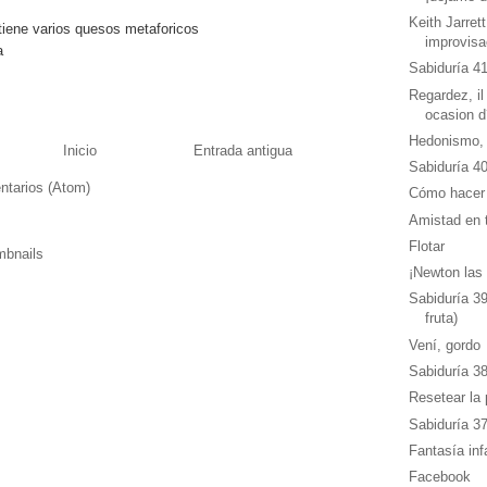
Keith Jarrett
tiene varios quesos metaforicos
improvisa
a
Sabiduría 41
Regardez, il
ocasion d´
Hedonismo, 
Inicio
Entrada antigua
Sabiduría 40
ntarios (Atom)
Cómo hacer
Amistad en t
Flotar
¡Newton las 
Sabiduría 39
fruta)
Vení, gordo
Sabiduría 38
Resetear la 
Sabiduría 3
Fantasía infa
Facebook