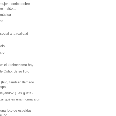
ujer, escribe sobre
nimalito...
 música
as
social a la realidad
olo
cio
o: el kirchnerismo hoy
de Osho, de su libro
 (hijo, también llamado
espo...
leyendo? ¿Les gusta?
icar qué es una momia a un
n una foto de espaldas:
 jod...