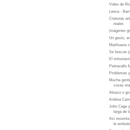
Video de Ro
Leeva - Barr
Criaturas a
reales
Imágenes g
Un gesto, e
Marihuana v
Se buscan j
El entusiasmo
Pietravallo M
Problemas y
Mucha gente
cosas era
Abrazo o gr
Andrea Camil
John Cage y
larga de l
Así revienta
le embute