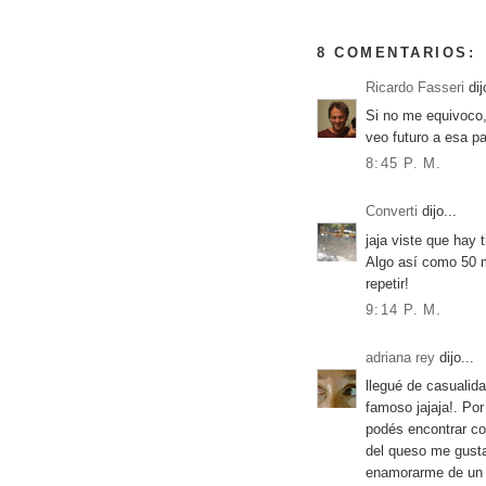
8 COMENTARIOS:
Ricardo Fasseri
dij
Si no me equivoco,
veo futuro a esa pa
8:45 P. M.
Converti
dijo...
jaja viste que hay 
Algo así como 50 
repetir!
9:14 P. M.
adriana rey
dijo...
llegué de casualida
famoso jajaja!. Po
podés encontrar co
del queso me gusta
enamorarme de un