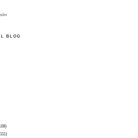
ader
EL BLOG
108)
(111)