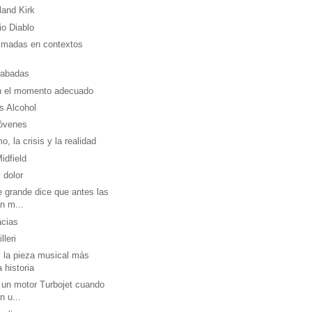
land Kirk
io Diablo
nimadas en contextos
rabadas
n el momento adecuado
s Alcohol
óvenes
, la crisis y la realidad
idfield
 dolor
 grande dice que antes las
n m...
acias
leri
 la pieza musical más
a historia
 un motor Turbojet cuando
n u...