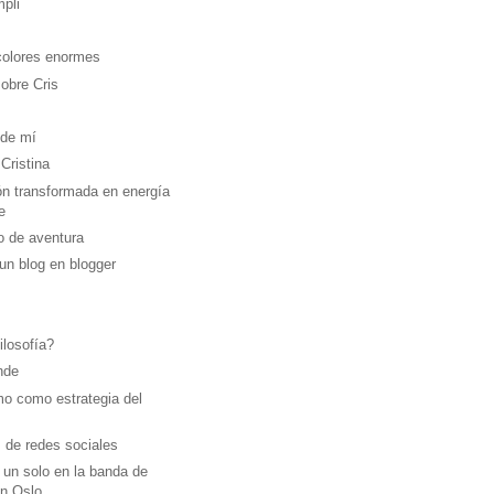
pli
colores enormes
obre Cris
 de mí
Cristina
ón transformada en energía
e
 de aventura
un blog en blogger
ilosofía?
nde
mo como estrategia del
 de redes sociales
 un solo en la banda de
n Oslo