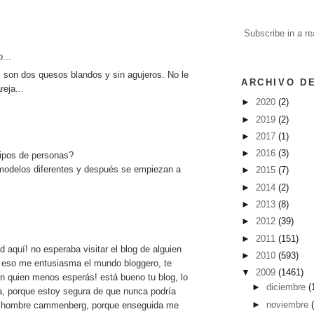
Subscribe in a re
o...
 son dos quesos blandos y sin agujeros. No le
ARCHIVO D
reja...
►
2020
(2)
►
2019
(2)
►
2017
(1)
►
2016
(3)
tipos de personas?
modelos diferentes y después se empiezan a
►
2015
(7)
►
2014
(2)
►
2013
(8)
►
2012
(39)
►
2011
(151)
d aquí! no esperaba visitar el blog de alguien
►
2010
(593)
r eso me entusiasma el mundo bloggero, te
▼
2009
(1461)
n quien menos esperás! está bueno tu blog, lo
►
diciembre
(
, porque estoy segura de que nunca podría
►
noviembre
 hombre cammenberg, porque enseguida me