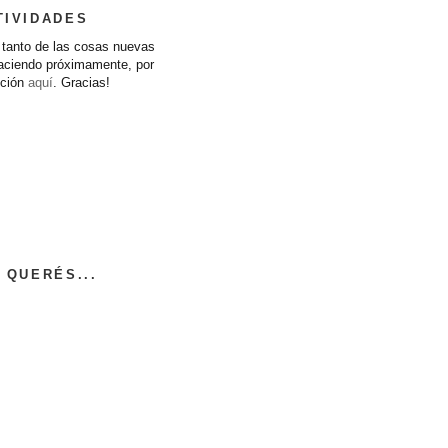
TIVIDADES
l tanto de las cosas nuevas
haciendo próximamente, por
cción
aquí
. Gracias!
 QUERÉS...