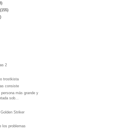
8)
e
(155)
)
)
as 2
o trostkista
as consiste
 persona más grande y
tada sob...
 Golden Striker
e los problemas