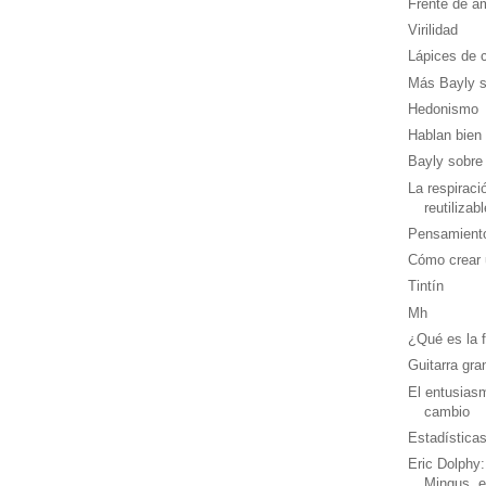
Frente de am
Virilidad
Lápices de 
Más Bayly s
Hedonismo
Hablan bien
Bayly sobre 
La respiraci
reutilizabl
Pensamiento
Cómo crear 
Tintín
Mh
¿Qué es la f
Guitarra gra
El entusias
cambio
Estadísticas
Eric Dolphy:
Mingus, e