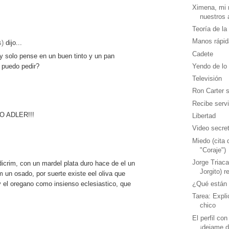
Ximena, mi m
nuestros a
Teoría de la
Manos rápid
s)
dijo...
Cadete
y solo pense en un buen tinto y un pan
Yendo de lo 
 puedo pedir?
Televisión
Ron Carter s
Recibe servi
O ADLER!!!
Libertad
Video secret
Miedo (cita 
"Coraje")
Jorge Triaca
icrim, con un mardel plata duro hace de el un
Jorgito) r
 un osado, por suerte existe eel oliva que
y el oregano como insienso eclesiastico, que
¿Qué están 
Tarea: Expl
chico
El perfil co
¡dejame de