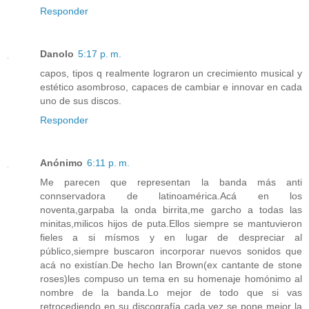
Responder
Danolo
5:17 p. m.
capos, tipos q realmente lograron un crecimiento musical y
estético asombroso, capaces de cambiar e innovar en cada
uno de sus discos.
Responder
Anónimo
6:11 p. m.
Me parecen que representan la banda más anti
connservadora de latinoamérica.Acá en los
noventa,garpaba la onda birrita,me garcho a todas las
minitas,milicos hijos de puta.Ellos siempre se mantuvieron
fieles a si mísmos y en lugar de despreciar al
público,siempre buscaron incorporar nuevos sonidos que
acá no existían.De hecho Ian Brown(ex cantante de stone
roses)les compuso un tema en su homenaje homónimo al
nombre de la banda.Lo mejor de todo que si vas
retrocediendo en su discografía cada vez se pone mejor la