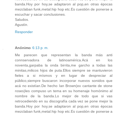
banda.Hoy por hoy,se adaptaron al pop,en otras épocas
mezclaban funk,metal.hip hop etc.Es cuestión de ponerse a
escuchar y sacar conclusiones.
Saludos.
Agustín.
Responder
Anónimo
6:13 p. m.
Me parecen que representan la banda más anti
connservadora de latinoamérica.Acá en los
noventa,garpaba la onda birrita,me garcho a todas las
minitas,milicos hijos de puta.Ellos siempre se mantuvieron
fieles a si mísmos y en lugar de despreciar al
público,siempre buscaron incorporar nuevos sonidos que
acá no existían.De hecho Ian Brown(ex cantante de stone
roses)les compuso un tema en su homenaje homónimo al
nombre de la banda.Lo mejor de todo que si vas
retrocediendo en su discografía cada vez se pone mejor la
banda.Hoy por hoy,se adaptaron al pop,en otras épocas
mezclaban funk,metal.hip hop etc.Es cuestión de ponerse a