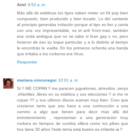
Ariel
9:53 a. m.
Más allá de estéticas los tipos saben meter un hit pop bien
compuesto, bien producido y bien tocado. Lo del cantante
al principio generaba irritación porque el tipo es feo y canta
con una voz impresentable, es el anti front-man, también
esa onda ambigua que no se sabe si tiran gay o no, pero
hicieron de eso su toque particular y a lo distinto al tiempo
le encontrás la vuelta. En los primeros ochenta una banda
que irritaba a los rockeros era Virus.
Responder
mariana cincunegui
10:01 a. m.
SI !! ME COPAN !! me parecen juguetones, atrevidos ,sexys
,infantiles ,libres en su estética y sus elecciones !! si me re
copan !!!! y sus ultimos discos suenan muy bien. Creo que
crecieron tanto que eso hace a una contrucción a una
camino a algo que tienen para decir mas allá del
entretenimiento , representan a una generación muy
rockera en tiempos de cumbia villera como los pibes que
hoy tiene 30 años !!este tema está bueno es irritante ja !!