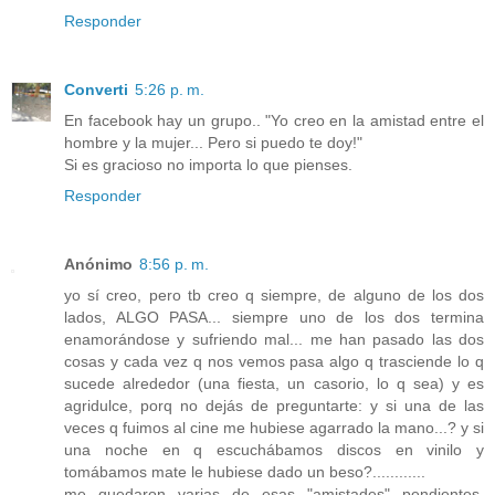
Responder
Converti
5:26 p. m.
En facebook hay un grupo.. "Yo creo en la amistad entre el
hombre y la mujer... Pero si puedo te doy!"
Si es gracioso no importa lo que pienses.
Responder
Anónimo
8:56 p. m.
yo sí creo, pero tb creo q siempre, de alguno de los dos
lados, ALGO PASA... siempre uno de los dos termina
enamorándose y sufriendo mal... me han pasado las dos
cosas y cada vez q nos vemos pasa algo q trasciende lo q
sucede alrededor (una fiesta, un casorio, lo q sea) y es
agridulce, porq no dejás de preguntarte: y si una de las
veces q fuimos al cine me hubiese agarrado la mano...? y si
una noche en q escuchábamos discos en vinilo y
tomábamos mate le hubiese dado un beso?............
me quedaron varias de esas "amistades" pendientes,